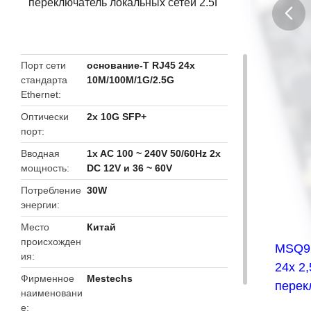
переключатель локальных сетей 2.5Г
butto
Порт сети
основание-T RJ45 24x
стандарта
10M/100M/1G/2.5G
Ethernet
Оптически
2x 10G SFP+
порт
Вводная
1x AC 100 ~ 240V 50/60Hz 2x
мощность
DC 12V и 36 ~ 60V
Потребление
30W
энергии
Место
Китай
происхожден
MSQ92
ия
24x 2
Фирменное
Mestechs
перек
наименовани
е