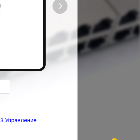
button
L3 Управление