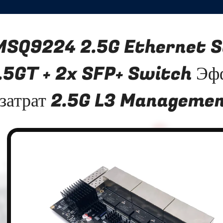
MSQ9224 2.5G Ethernet S
.5GT + 2x SFP+ Switch Эф
затрат 2.5G L3 Manageme