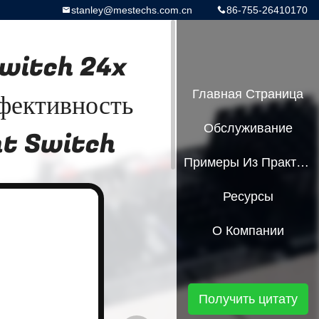
stanley@mestechs.com.cn
86-755-26410170
witch 24x
фективность
Главная Страница
Обслуживание
nt Switch
Примеры Из Практики
Ресурсы
О Компании
Получить цитату