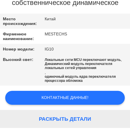
КАЧЕСТВА
собственническое динамическое
СВЯЖИТЕСЬ
Место
Китай
происхождения:
МЫ
Фирменное
MESTECHS
наименование:
НОВОСТИ
Номер модели:
IG10
Высокий свет:
,
Локальные сети MCU переключают модуль
Динамический модуль переключателя
КАРТА
локальных сетей управления
,
САЙТА
одиночный модуль ядра переключателя
процессора обломока
PRIVACY
КОНТАКТНЫЕ ДАННЫЕ!
POLICY
РАСКРЫТЬ ДЕТАЛИ