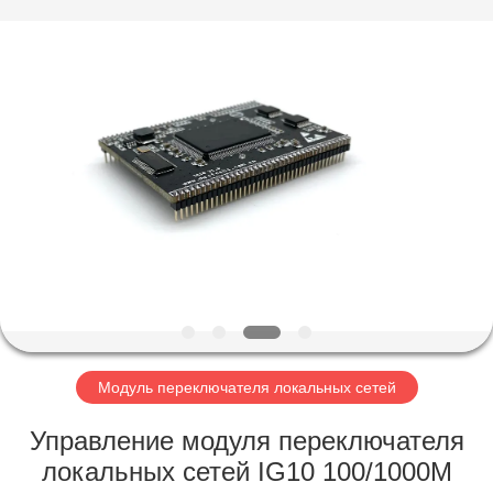
-
2026
Mestech
Technology.
All
Rights
Reserved.
ДОМ
ПРОДУКТЫ
О
НАС
ПУТЕШЕСТВИЕ
ФАБРИКИ
Модуль переключателя локальных сетей
Управление модуля переключателя
ПРОВЕРКА
локальных сетей IG10 100/1000M