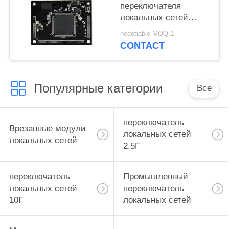
переключателя
локальных сетей
портов опционных
negotiable MOQ:1
интегрирует 24 МАК
CONTACT
гигабита порта
Популярные категории
Все
переключатель
Врезанные модули
локальных сетей
локальных сетей
2.5Г
переключатель
Промышленный
локальных сетей
переключатель
10Г
локальных сетей