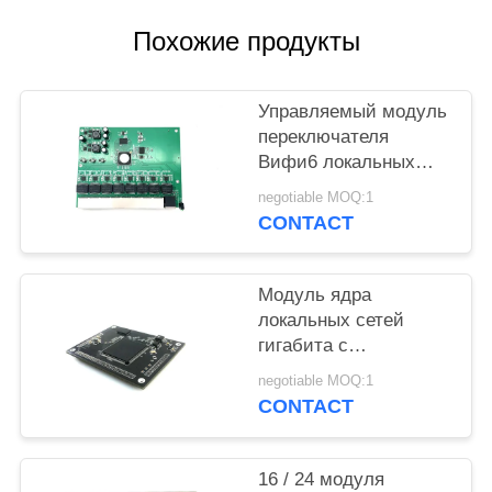
Похожие продукты
Управляемый модуль
переключателя
Вифи6 локальных
сетей к 2.5Г
negotiable MOQ:1
локальным сетям
CONTACT
основания-Т
основания-Т 2.5Г
ГПОН
Модуль ядра
локальных сетей
гигабита с
переключателем
negotiable MOQ:1
локальных сетей
CONTACT
изготовленного на
заказ управления И/
Ос
16 / 24 модуля