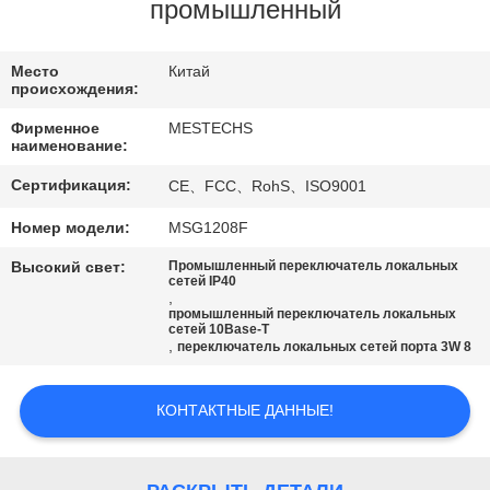
КАЧЕСТВА
промышленный
СВЯЖИТЕСЬ
Место
Китай
происхождения:
МЫ
Фирменное
MESTECHS
наименование:
НОВОСТИ
Сертификация:
CE、FCC、RohS、ISO9001
Номер модели:
MSG1208F
КАРТА
Высокий свет:
Промышленный переключатель локальных
САЙТА
сетей IP40
,
промышленный переключатель локальных
сетей 10Base-T
,
PRIVACY
переключатель локальных сетей порта 3W 8
POLICY
КОНТАКТНЫЕ ДАННЫЕ!