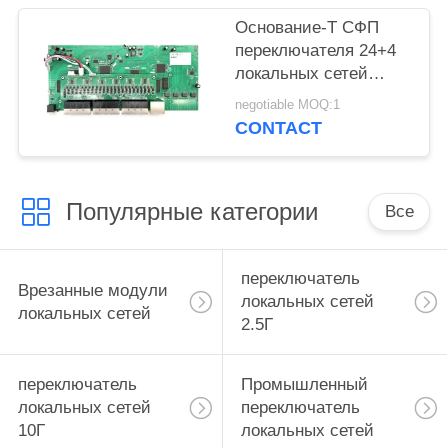
гигабитом
Основание-Т СФП
переключателя 24+4
локальных сетей
одиночного порта
negotiable MOQ:1
обломока 28
CONTACT
промышленное
управляемое
Популярные категории
Все
переключатель
Врезанные модули
локальных сетей
локальных сетей
2.5Г
переключатель
Промышленный
локальных сетей
переключатель
10Г
локальных сетей