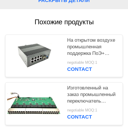
РАСКРЫТЬ ДЕТАЛИ
Похожие продукты
На открытом воздухе
промышленная
поддержка ПоЭ+
входного сигнала АК
negotiable MOQ:1
ПОЭ ПСЭ 220в порта
CONTACT
переключателя 8
локальных сетей
Изготовленный на
заказ промышленный
переключатель
локальных сетей,
negotiable MOQ:1
переключатель 52
CONTACT
локальных сетей
порта управляемый