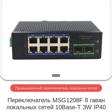
-
2026
Mestech
Technology.
All
Rights
Reserved.
ДОМ
ПРОДУКТЫ
О
НАС
ПУТЕШЕСТВИЕ
ФАБРИКИ
Промышленный переключатель локальных сетей
Переключатель MSG1208F 8 гаван
ПРОВЕРКА
локальных сетей 10Base-T 3W IP40